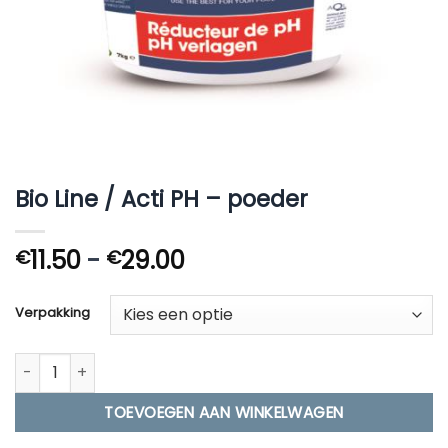
Bio Line / Acti PH – poeder
Prijsklasse:
11.50
-
29.00
€
€
€11.50
tot
Verpakking
€29.00
Bio Line / Acti PH - poeder aantal
TOEVOEGEN AAN WINKELWAGEN