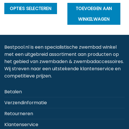
€29.00
Dit
OPTIES SELECTEREN
TOEVOEGEN AAN
product
WINKELWAGEN
heeft
meerdere
variaties.
Deze
Bestpool.nl is een specialistische zwembad winkel
optie
met een uitgebreid assortiment aan producten op
kan
het gebied van zwembaden & zwembadaccessoires.
gekozen
Wij streven naar een uitstekende klantenservice en
worden
competitieve prijzen.
op
de
Betalen
productpagina
Verzendinformatie
Retourneren
Klantenservice