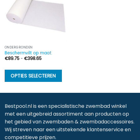
ONDERGRONDEN
Beschermvilt op maat
Prijsklasse:
€
89.75
-
€
398.65
€89.75
tot
€398.65
Dit
OPTIES SELECTEREN
product
heeft
meerdere
variaties.
Bestpool.nl is een specialistische zwembad winkel
Deze
met een uitgebreid assortiment aan producten op
optie
het gebied van zwembaden & zwembadaccessoires.
kan
Wij streven naar een uitstekende klantenservice en
gekozen
competitieve prijzen.