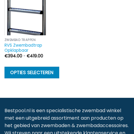
ZWEMBAD TRAPPEN
RVS Zwembadtrap
Opklapbaar
Prijsklasse:
€
394.00
-
€
419.00
€394.00
tot
€419.00
Dit
OPTIES SELECTEREN
product
heeft
meerdere
variaties.
Deze
Bestpool.nl is een specialistische zwembad winkel
optie
met een uitgebreid assortiment aan producten op
kan
het gebied van zwembaden & zwembadaccessoires.
gekozen
Wij streven naar een uitstekende klantenservice en