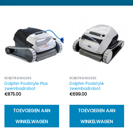
ROBOTREINIGERS
ROBOTREINIGERS
Dolphin Poolstyle Plus
Dolphin Poolstyle
zwembadrobot
zwembadrobot
€
875.00
€
699.00
TOEVOEGEN AAN
TOEVOEGEN AAN
WINKELWAGEN
WINKELWAGEN