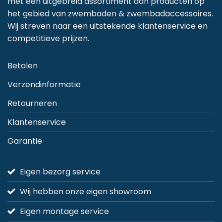
met een uitgebreid assortiment aan producten op
kan
het gebied van zwembaden & zwembadaccessoires.
gekozen
Wij streven naar een uitstekende klantenservice en
worden
competitieve prijzen.
op
de
Betalen
productpagina
Verzendinformatie
Retourneren
Klantenservice
Garantie
Eigen bezorg service
Wij hebben onze eigen showroom
Eigen montage service