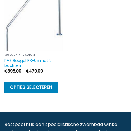
ZWEMBAD TRAPPEN
RVS Beugel FX-05 met 2
bochten
Prijsklasse:
€
396.00
-
€
470.00
€396.00
tot
€470.00
Dit
OPTIES SELECTEREN
product
heeft
meerdere
variaties.
Deze
Bestpool.nl is een specialistische zwembad winkel
optie