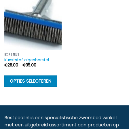
BORSTELS
Kunststof algenborstel
Prijsklasse:
€
28.00
-
€
35.00
€28.00
tot
€35.00
Dit
OPTIES SELECTEREN
product
heeft
meerdere
variaties.
Deze
Bestpool.nl is een specialistische zwembad winkel
optie
met een uitgebreid assortiment aan producten op