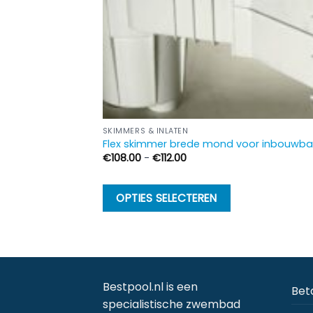
SKIMMERS & INLATEN
Flex skimmer brede mond voor inbouwb
Prijsklasse:
€
108.00
-
€
112.00
€108.00
tot
€112.00
Dit
OPTIES SELECTEREN
product
heeft
meerdere
variaties.
Deze
Bestpool.nl is een
Bet
optie
specialistische zwembad