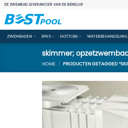
Ga
DE ZWEMBAD LEVERANCIER VAN DE BENELUX!
naar
inhoud
ZWEMBADEN
SPA’S
HOTTUBS
WATERBEHANDELING
skimmer; opzetzwemba
HOME
/
PRODUCTEN GETAGGED “SK