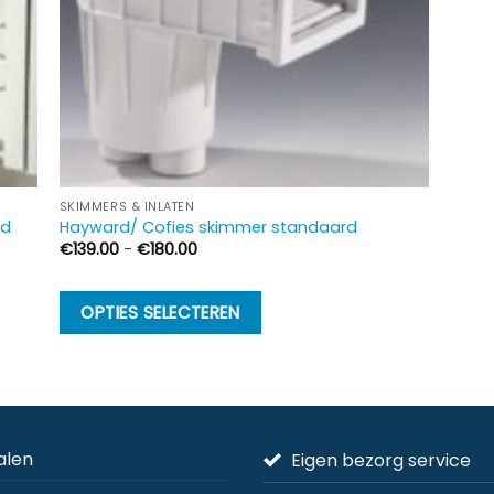
SKIMMERS & INLATEN
ad
Hayward/ Cofies skimmer standaard
Prijsklasse:
€
139.00
-
€
180.00
€139.00
tot
€180.00
Dit
OPTIES SELECTEREN
product
heeft
meerdere
variaties.
Deze
alen
Eigen bezorg service
optie