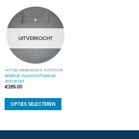
UITVERKOCHT
HOTTUB ONDERHOUD & ACCESSOIRES
Welltub Kunststofdeksel
antraciet
€
265.00
Dit
OPTIES SELECTEREN
product
heeft
meerdere
variaties.