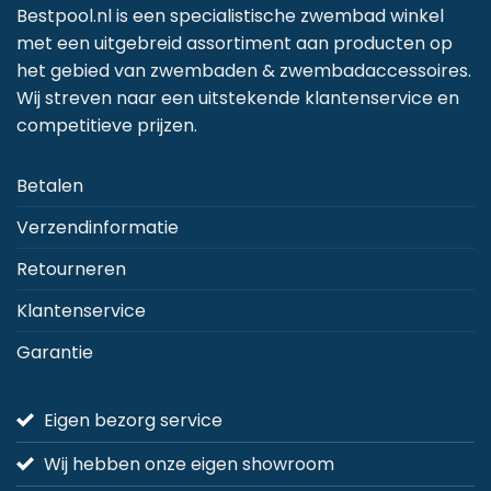
Deze
Bestpool.nl is een specialistische zwembad winkel
optie
met een uitgebreid assortiment aan producten op
kan
het gebied van zwembaden & zwembadaccessoires.
gekozen
Wij streven naar een uitstekende klantenservice en
worden
competitieve prijzen.
op
de
Betalen
productpagina
Verzendinformatie
Retourneren
Klantenservice
Garantie
Eigen bezorg service
Wij hebben onze eigen showroom