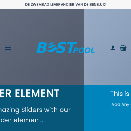
Ga
DE ZWEMBAD LEVERANCIER VAN DE BENELUX!
naar
inhoud
T
This is a Full Width Slide
Add Any Content or Shortcode her
h our
CLICK ME