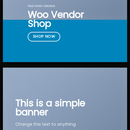
FEATURED VENDOR
Woo Vendor
Shop
SHOP NOW
This is a simple
banner
Change this text to anything