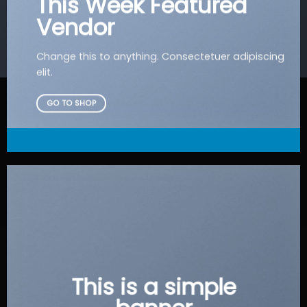
This Week Featured
Vendor
Change this to anything. Consectetuer adipiscing
elit.
GO TO SHOP
This is a simple